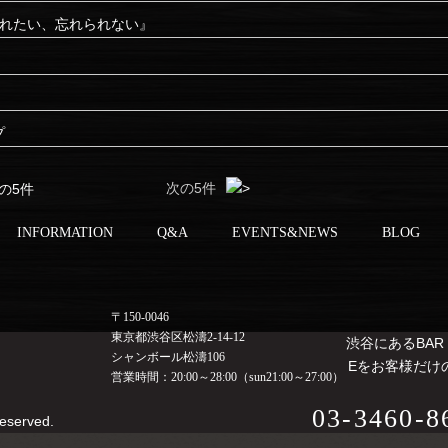
忘れたい、忘れられない』
プ
次の5件
の5件
INFORMATION
Q&A
EVENTS&NEWS
BLOG
〒150-0046
東京都渋谷区松濤2-14-12
渋谷にあるBAR
シャンボール松濤106
Eをお客様だけ
営業時間：20:00～28:00（sun21:00～27:00）
03-3460-8
Reserved.