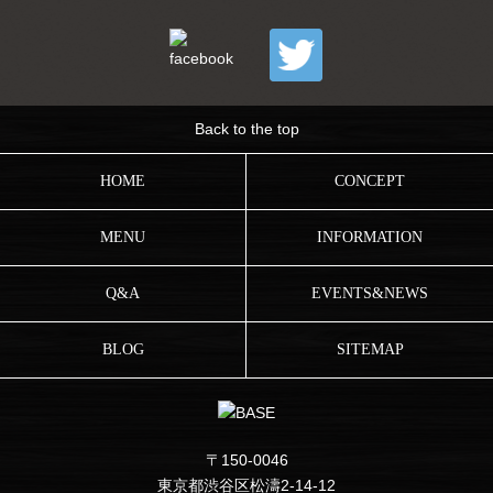
Back to the top
HOME
CONCEPT
MENU
INFORMATION
Q&A
EVENTS&NEWS
BLOG
SITEMAP
〒150-0046
東京都渋谷区松濤2-14-12