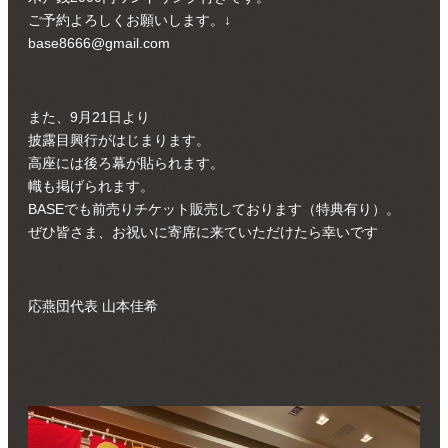
ご予約よろしくお願いします。↓
base8666@gmail.com
また、9月21日より
披露目興行がはじまります。
高座には後ろ幕が貼られます。
幟も掲げられます。
BASEでも前売りチケット販売しております（特典有り）。
ぜひ皆さま、お祝いに寄席に来ていただけたら幸いです
応燕団代表 山本佳希