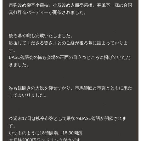
市弥改め柳亭小燕枝、小辰改め入船亭扇橋、春風亭一蔵の合同
真打昇進パーティーが開催されました。
後ろ幕や幟も完成いたしました。
応援してくださる皆さまとのご縁が後ろ幕に詰まっておりま
す。
BASE落語会の幟も会場の正面の目立つところに掲げていただ
きました。
私も鏡開きの大役を仰せつかり、市馬師匠と市弥とともに果た
してまいりました。
今週末17日は柳亭市弥として最後のBASE落語が開催されま
す。
いつものように18時開場、18:30開演
木戸銭2000円ワンドリンク付きです。