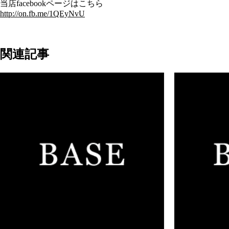
当店facebookページはこちら
http://on.fb.me/1QEyNvU
関連記事