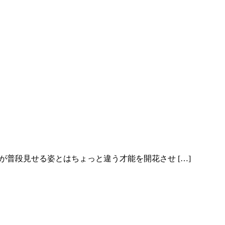
芸達者な俳優たちが普段見せる姿とはちょっと違う才能を開花させ […]